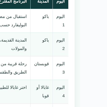
اليوم
المدينة
البرنامج المقترح
اليوم
باكو
استقبال من مطا
1
البوليفارد حس
اليوم
باكو
المدينة القديمة
2
والمولات
اليوم
قوبستان
رحلة قريبة من 
3
الطريق والطق
اليوم
غابالا أو
اختر غابالا للطب
4
قوبا