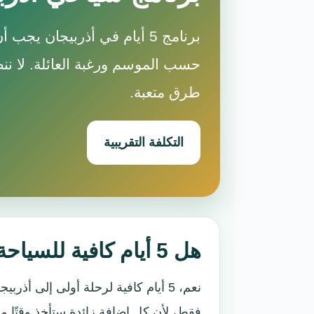
برنامج 5 أيام في أذربيجان يج
حسب الموسم ورغبة العائلة. لا نن
طرق متعبة.
التكلفة التقريبية
هل 5 أيام كافية للسياحة في أذربيجان؟
نعم، 5 أيام كافية لرحلة أولى إلى أ
فقط، لأن كل إضافة زائدة ستأخذ وقتًا م