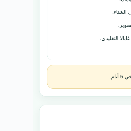
الشتاء.
صوير.
الا التقليدي.
يام.