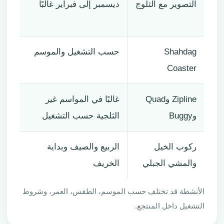
التصوير مع الثلوج
ديسمبر إلى فبراير غالبًا
ال
Shahdag
حسب التشغيل والموسم
ال
Coaster
ال
Zipline وQuad
غالبًا في المواسم غير
مح
وBuggy
الثلجية حسب التشغيل
ركوب الخيل
الربيع والصيف وبداية
ال
والمشي الجبلي
الخريف
ال
الأنشطة قد تختلف حسب الموسم، الطقس، العمر، وشروط
التشغيل داخل المنتجع.